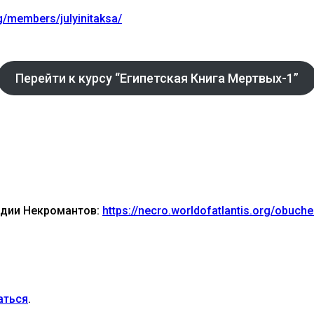
rg/members/julyinitaksa/
Перейти к курсу “Египетская Книга Мертвых-1”
ьдии Некромантов:
https://necro.worldofatlantis.org/obuche
аться
.