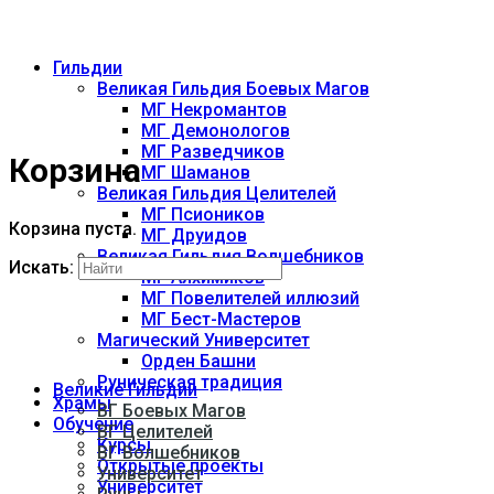
Гильдии
Великая Гильдия Боевых Магов
МГ Некромантов
МГ Демонологов
МГ Разведчиков
Корзина
МГ Шаманов
Великая Гильдия Целителей
МГ Псиоников
Корзина пуста.
МГ Друидов
Великая Гильдия Волшебников
Искать:
МГ Алхимиков
МГ Повелителей иллюзий
МГ Бест-Мастеров
Магический Университет
Орден Башни
Руническая традиция
Великие Гильдии
Храмы
ВГ Боевых Магов
Обучение
ВГ Целителей
Курсы
ВГ Волшебников
Открытые проекты
Университет
Университет