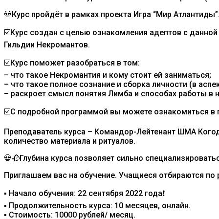
💀Курс пройдёт в рамках проекта Игра “Мир Атлантиды”
☑️Курс создан с целью ознакомления адептов с данной
Гильдии Некромантов.
☑️Курс поможет разобраться в том:
– что такое Некромантия и кому стоит ей заниматься;
– что такое полное сознание и сборка личности (в аспект
– раскроет смысл понятия Лимба и способах работы в н
☑️С подробной программой вы можете ознакомиться в 
Преподаватель курса – Командор-Лейтенант ШМА Когодо
количество материала и ритуалов.
💀🥀Глубина курса позволяет сильно специализироватьс
Приглашаем вас на обучение. Учащиеся отбираются по 
▪ Начало обучения: 22 сентября 2022 года❗️
▪ Продолжительность курса: 10 месяцев, онлайн.
▪ Стоимость: 10000 рублей/ месяц.