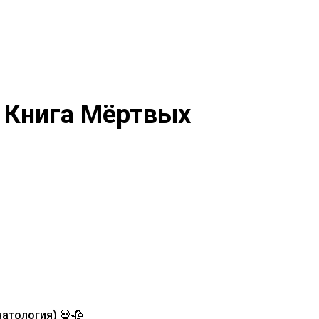
я Книга Мёртвых
атология) 💀🥀