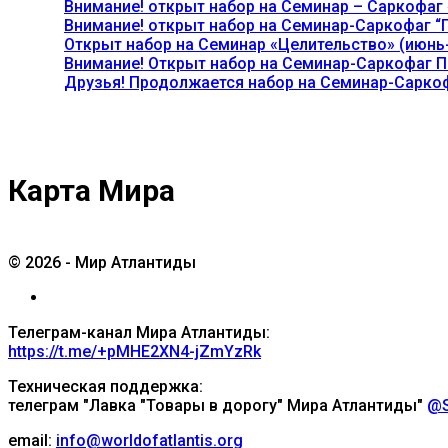
Внимание! открыт набор на Семинар – Саркофаг 
Внимание! открыт набор на Семинар-Саркофаг “П
Открыт набор на Семинар «Целительство» (июнь-
Внимание! Открыт набор на Семинар-Саркофаг П
Друзья! Продолжается набор на Семинар-Саркоф
Карта Мира
© 2026 - Мир Атлантиды
Телеграм-канал Мира Атлантиды:
https://t.me/+pMHE2XN4-jZmYzRk
Техническая поддержка:
телеграм "Лавка "Товары в дорогу" Мира Атлантиды"
@S
email:
info@worldofatlantis.org