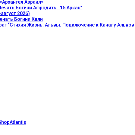
«Архангел Азраил»
ечать Богини Афродиты. 15 Аркан”
август 2026)
ечать Богини Кали
аг “Стихия Жизнь. Альвы. Подключение к Каналу Альвов
hopAtlantis