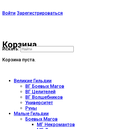
Войти
Зарегистрироваться
Корзина
Искать:
Корзина пуста.
Великие Гильдии
ВГ Боевых Магов
ВГ Целителей
ВГ Волшебников
Университет
Руны
Малые Гильдии
Боевых Магов
МГ Некромантов