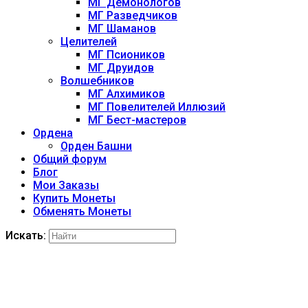
МГ Демонологов
МГ Разведчиков
МГ Шаманов
Целителей
МГ Псиоников
МГ Друидов
Волшебников
МГ Алхимиков
МГ Повелителей Иллюзий
МГ Бест-мастеров
Ордена
Орден Башни
Общий форум
Блог
Мои Заказы
Купить Монеты
Обменять Монеты
Искать: