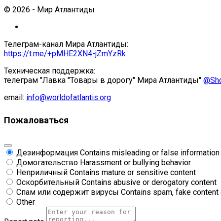
© 2026 - Мир Атлантиды
Телеграм-канал Мира Атлантиды:
https://t.me/+pMHE2XN4-jZmYzRk
Техническая поддержка:
телеграм "Лавка "Товары в дорогу" Мира Атлантиды"
@Sho
email:
info@worldofatlantis.org
Пожаловаться
Дезинформация
Contains misleading or false information
Домогательство
Harassment or bullying behavior
Неприличный
Contains mature or sensitive content
Оскорбительный
Contains abusive or derogatory content
Спам или содержит вирусы
Contains spam, fake content 
Other