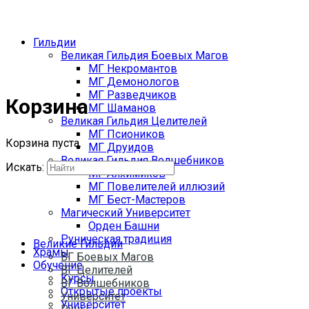
Гильдии
Великая Гильдия Боевых Магов
МГ Некромантов
МГ Демонологов
МГ Разведчиков
Корзина
МГ Шаманов
Великая Гильдия Целителей
МГ Псиоников
Корзина пуста.
МГ Друидов
Великая Гильдия Волшебников
Искать:
МГ Алхимиков
МГ Повелителей иллюзий
МГ Бест-Мастеров
Магический Университет
Орден Башни
Руническая традиция
Великие Гильдии
Храмы
ВГ Боевых Магов
Обучение
ВГ Целителей
Курсы
ВГ Волшебников
Открытые проекты
Университет
Университет